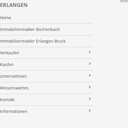
Woh
ERLANGEN
Home
Immobilienmakler Büchenbach
Immobilienmakler Erlangen-Bruck
Verkaufen
Verkaufsanfrage
Kaufen
Referenzobjekte
Immobilienangebote
Unternehmen
Makleralleinauftrag
Finanzierung
Über uns
Wissenswertes
Wertermittlung
Suchauftrag
Kundenstimmen
Immobilien News
Kontakt
Verkaufsvorbereitung
Stielke-Facts
Immobilien ABC
Impressum
Vermarktung
Informationen
Kooperationspartner
Umzugs-Checkliste
Datenschutz
Rundum Sorglos
Verkaufen
Soziales Engagement
Energieausweis