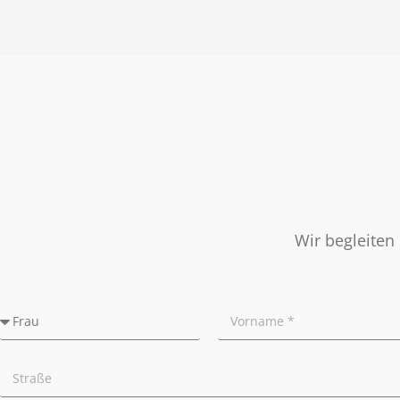
Nachbetreuung
Presse
Widerrufsrecht
Tipps für Privatverkäufer
Ratgeber
Wir begleiten 