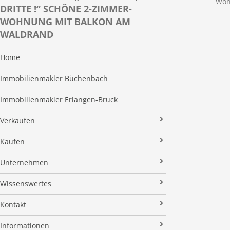
Woh
DRITTE !“ SCHÖNE 2-ZIMMER-
WOHNUNG MIT BALKON AM
WALDRAND
Home
Immobilienmakler Büchenbach
Immobilienmakler Erlangen-Bruck
Verkaufen
Verkaufsanfrage
Kaufen
Referenzobjekte
Immobilienangebote
Unternehmen
Makleralleinauftrag
Finanzierung
Über uns
Wissenswertes
Wertermittlung
Suchauftrag
Kundenstimmen
Immobilien News
Kontakt
Verkaufsvorbereitung
Stielke-Facts
Immobilien ABC
Impressum
Vermarktung
Informationen