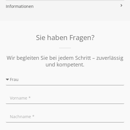
Immobilien ABC
Impressum
Vermarktung
Informationen
Kooperationspartner
Umzugs-Checkliste
Datenschutz
Rundum Sorglos
Verkaufen
Soziales Engagement
Energieausweis
Nachbetreuung
Presse
Widerrufsrecht
Tipps für Privatverkäufer
Sie haben Fragen?
Ratgeber
Wir begleiten Sie bei jedem Schritt – zuverlässig
und kompetent.