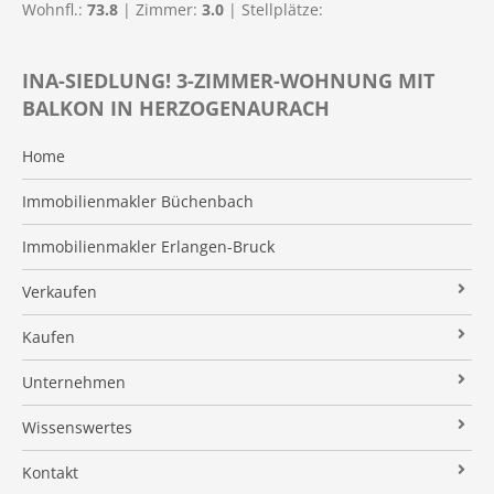
Wohnfl.:
73.8
| Zimmer:
3.0
| Stellplätze:
INA-SIEDLUNG! 3-ZIMMER-WOHNUNG MIT
BALKON IN HERZOGENAURACH
Home
Immobilienmakler Büchenbach
Immobilienmakler Erlangen-Bruck
Verkaufen
Verkaufsanfrage
Kaufen
Referenzobjekte
Immobilienangebote
Unternehmen
Makleralleinauftrag
Finanzierung
Über uns
Wissenswertes
Wertermittlung
Suchauftrag
Kundenstimmen
Immobilien News
Kontakt
Verkaufsvorbereitung
Stielke-Facts