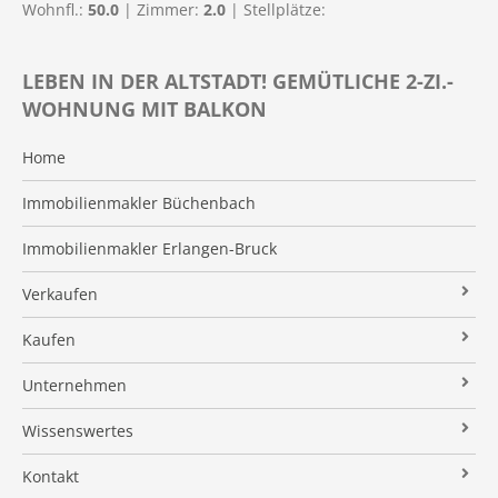
Wohnfl.:
50.0
| Zimmer:
2.0
| Stellplätze:
LEBEN IN DER ALTSTADT! GEMÜTLICHE 2-ZI.-
WOHNUNG MIT BALKON
Home
Immobilienmakler Büchenbach
Immobilienmakler Erlangen-Bruck
Verkaufen
Verkaufsanfrage
Kaufen
Referenzobjekte
Immobilienangebote
Unternehmen
Makleralleinauftrag
Finanzierung
Über uns
Wissenswertes
Wertermittlung
Suchauftrag
Kundenstimmen
Immobilien News
Kontakt
Verkaufsvorbereitung
Stielke-Facts