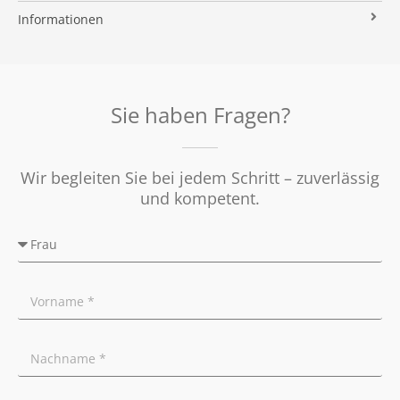
Immobilien ABC
Impressum
Vermarktung
Informationen
Kooperationspartner
Umzugs-Checkliste
Datenschutz
Rundum Sorglos
Verkaufen
Soziales Engagement
Energieausweis
Nachbetreuung
Presse
Widerrufsrecht
Tipps für Privatverkäufer
Sie haben Fragen?
Ratgeber
Wir begleiten Sie bei jedem Schritt – zuverlässig
und kompetent.