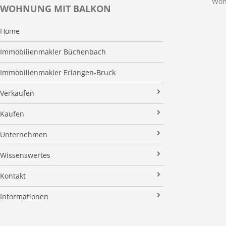
Woh
WOHNUNG MIT BALKON
Home
Immobilienmakler Büchenbach
Immobilienmakler Erlangen-Bruck
Verkaufen
Verkaufsanfrage
Kaufen
Referenzobjekte
Immobilienangebote
Unternehmen
Makleralleinauftrag
Finanzierung
Über uns
Wissenswertes
Wertermittlung
Suchauftrag
Kundenstimmen
Immobilien News
Kontakt
Verkaufsvorbereitung
Stielke-Facts
Immobilien ABC
Impressum
Vermarktung
Informationen
Kooperationspartner
Umzugs-Checkliste
Datenschutz
Rundum Sorglos
Verkaufen
Soziales Engagement
Energieausweis