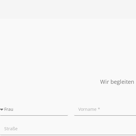
Nachbetreuung
Presse
Widerrufsrecht
Tipps für Privatverkäufer
Ratgeber
Wir begleiten 