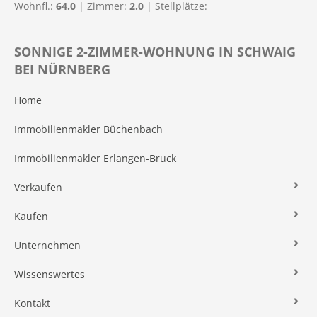
Wohnfl.:
64.0
| Zimmer:
2.0
| Stellplätze:
SONNIGE 2-ZIMMER-WOHNUNG IN SCHWAIG
BEI NÜRNBERG
Home
Immobilienmakler Büchenbach
Immobilienmakler Erlangen-Bruck
Verkaufen
Verkaufsanfrage
Kaufen
Referenzobjekte
Immobilienangebote
Unternehmen
Makleralleinauftrag
Finanzierung
Über uns
Wissenswertes
Wertermittlung
Suchauftrag
Kundenstimmen
Immobilien News
Kontakt
Verkaufsvorbereitung
Stielke-Facts