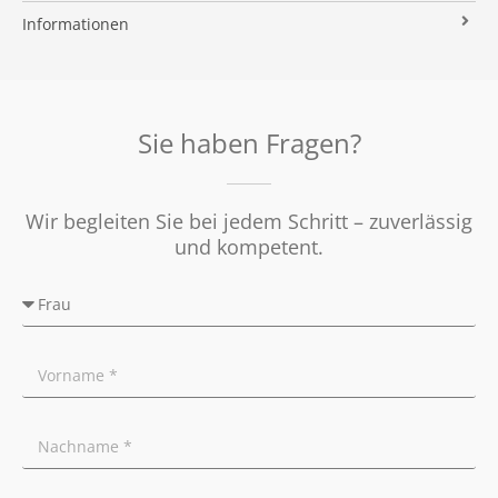
Immobilien ABC
Impressum
Vermarktung
Informationen
Kooperationspartner
Umzugs-Checkliste
Datenschutz
Rundum Sorglos
Verkaufen
Soziales Engagement
Energieausweis
Nachbetreuung
Presse
Widerrufsrecht
Tipps für Privatverkäufer
Sie haben Fragen?
Ratgeber
Wir begleiten Sie bei jedem Schritt – zuverlässig
und kompetent.