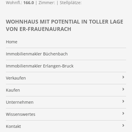
Wohnfl.:
166.0
| Zimmer:
| Stellplätze:
WOHNHAUS MIT POTENTIAL IN TOLLER LAGE
VON ER-FRAUENAURACH
Home
Immobilienmakler Büchenbach
Immobilienmakler Erlangen-Bruck
Verkaufen
Verkaufsanfrage
Kaufen
Referenzobjekte
Immobilienangebote
Unternehmen
Makleralleinauftrag
Finanzierung
Über uns
Wissenswertes
Wertermittlung
Suchauftrag
Kundenstimmen
Immobilien News
Kontakt
Verkaufsvorbereitung
Stielke-Facts