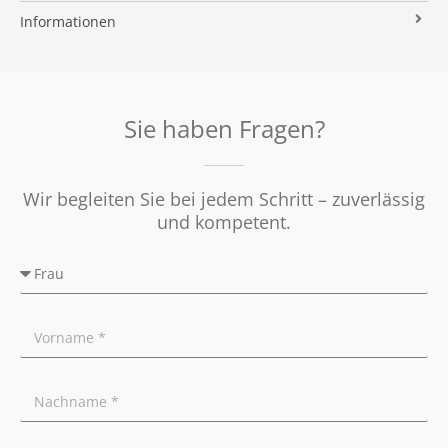
Immobilien ABC
Impressum
Vermarktung
Informationen
Kooperationspartner
Umzugs-Checkliste
Datenschutz
Rundum Sorglos
Verkaufen
Soziales Engagement
Energieausweis
Nachbetreuung
Presse
Widerrufsrecht
Tipps für Privatverkäufer
Sie haben Fragen?
Ratgeber
Wir begleiten Sie bei jedem Schritt – zuverlässig
und kompetent.