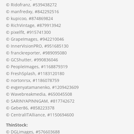
© Ridofranz, #539438272
© manfredxy, #842292516
© kupicoo, #874869824
© RichVintage, #879913942
© pixelfit, #915741300
© GrapeImages, #942210046
© InnerVisionPRO, #951685130
© franckreporter, #989095080
© GCShutter, #990836046
© PeopleImages, #1168879319
© FreshSplash, #1183120180
© nortonrsx, #1186078759
© evgenyatamanenko, #1209423609
© Wavebreakmedia, #650045508
© SARINYAPINNGAM, #817742672
© Geber86, #858223378
© CentralITAlliance, #1150694600
ThinStock:
© DGLimages, #576603688