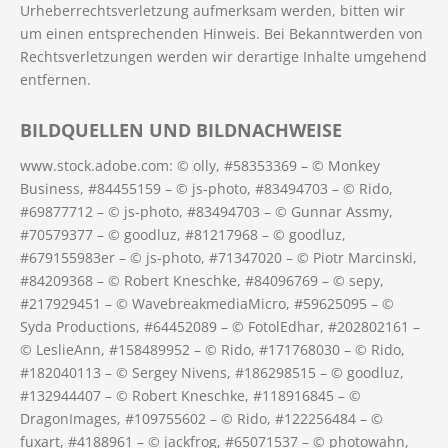
Urheberrechtsverletzung aufmerksam werden, bitten wir
um einen entsprechenden Hinweis. Bei Bekanntwerden von
Rechtsverletzungen werden wir derartige Inhalte umgehend
entfernen.
BILDQUELLEN UND BILDNACHWEISE
www.stock.adobe.com: © olly, #58353369 – © Monkey
Business, #84455159 – © js-photo, #83494703 – © Rido,
#69877712 – © js-photo, #83494703 – © Gunnar Assmy,
#70579377 – © goodluz, #81217968 – © goodluz,
#679155983er – © js-photo, #71347020 – © Piotr Marcinski,
#84209368 – © Robert Kneschke, #84096769 – © sepy,
#217929451 – © WavebreakmediaMicro, #59625095 – ©
Syda Productions, #64452089 – © FotolEdhar, #202802161 –
© LeslieAnn, #158489952 – © Rido, #171768030 – © Rido,
#182040113 – © Sergey Nivens, #186298515 – © goodluz,
#132944407 – © Robert Kneschke, #118916845 – ©
DragonImages, #109755602 – © Rido, #122256484 – ©
fuxart, #4188961 – © jackfrog, #65071537 – © photowahn,