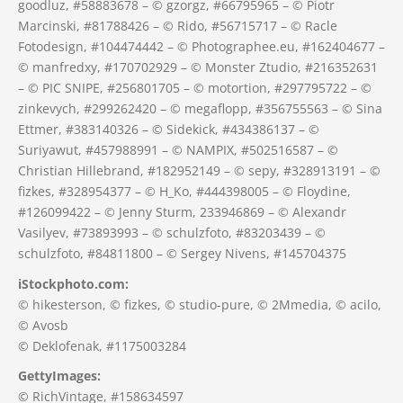
goodluz, #58883678 – © gzorgz, #66795965 – © Piotr
Marcinski, #81788426 – © Rido, #56715717 – © Racle
Fotodesign, #104474442 – © Photographee.eu, #162404677 –
© manfredxy, #170702929 – © Monster Ztudio, #216352631
– © PIC SNIPE, #256801705 – © motortion, #297795722 – ©
zinkevych, #299262420 – © megaflopp, #356755563 – © Sina
Ettmer, #383140326 – © Sidekick, #434386137 – ©
Suriyawut, #457988991 – © NAMPIX, #502516587 – ©
Christian Hillebrand, #182952149 – © sepy, #328913191 – ©
fizkes, #328954377 – © H_Ko, #444398005 – © Floydine,
#126099422 – © Jenny Sturm, 233946869 – © Alexandr
Vasilyev, #73893993 – © schulzfoto, #83203439 – ©
schulzfoto, #84811800 – © Sergey Nivens, #145704375
iStockphoto.com:
© hikesterson, © fizkes, © studio-pure, © 2Mmedia, © acilo,
© Avosb
© Deklofenak, #1175003284
GettyImages:
© RichVintage, #158634597