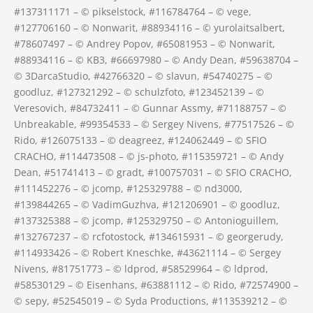
#137311171 – © pikselstock, #116784764 – © vege,
#127706160 – © Nonwarit, #88934116 – © yurolaitsalbert,
#78607497 – © Andrey Popov, #65081953 – © Nonwarit,
#88934116 – © KB3, #66697980 – © Andy Dean, #59638704 –
© 3DarcaStudio, #42766320 – © slavun, #54740275 – ©
goodluz, #127321292 – © schulzfoto, #123452139 – ©
Veresovich, #84732411 – © Gunnar Assmy, #71188757 – ©
Unbreakable, #99354533 – © Sergey Nivens, #77517526 – ©
Rido, #126075133 – © deagreez, #124062449 – © SFIO
CRACHO, #114473508 – © js-photo, #115359721 – © Andy
Dean, #51741413 – © gradt, #100757031 – © SFIO CRACHO,
#111452276 – © jcomp, #125329788 – © nd3000,
#139844265 – © VadimGuzhva, #121206901 – © goodluz,
#137325388 – © jcomp, #125329750 – © Antonioguillem,
#132767237 – © rcfotostock, #134615931 – © georgerudy,
#114933426 – © Robert Kneschke, #43621114 – © Sergey
Nivens, #81751773 – © ldprod, #58529964 – © ldprod,
#58530129 – © Eisenhans, #63881112 – © Rido, #72574900 –
© sepy, #52545019 – © Syda Productions, #113539212 – ©