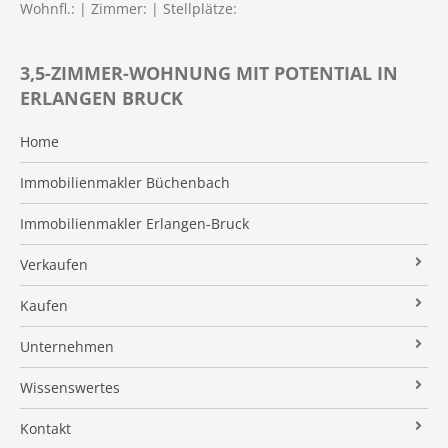
Wohnfl.:
| Zimmer:
| Stellplätze:
3,5-ZIMMER-WOHNUNG MIT POTENTIAL IN
ERLANGEN BRUCK
Home
Immobilienmakler Büchenbach
Immobilienmakler Erlangen-Bruck
Verkaufen
Verkaufsanfrage
Kaufen
Referenzobjekte
Immobilienangebote
Unternehmen
Makleralleinauftrag
Finanzierung
Über uns
Wissenswertes
Wertermittlung
Suchauftrag
Kundenstimmen
Immobilien News
Kontakt
Verkaufsvorbereitung
Stielke-Facts