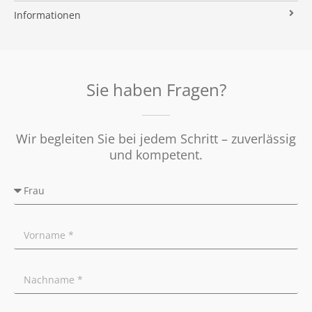
Immobilien ABC
Impressum
Vermarktung
Informationen
Kooperationspartner
Umzugs-Checkliste
Datenschutz
Rundum Sorglos
Verkaufen
Soziales Engagement
Energieausweis
Nachbetreuung
Presse
Widerrufsrecht
Tipps für Privatverkäufer
Sie haben Fragen?
Ratgeber
Wir begleiten Sie bei jedem Schritt – zuverlässig
und kompetent.