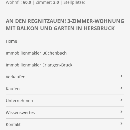
Wohnfl.:
60.0
| Zimmer:
3.0
| Stellplätze:
AN DEN REGNITZAUEN! 3-ZIMMER-WOHNUNG
MIT BALKON UND GARTEN IN HERSBRUCK
Home
Immobilienmakler Büchenbach
Immobilienmakler Erlangen-Bruck
Verkaufen
Verkaufsanfrage
Kaufen
Referenzobjekte
Immobilienangebote
Unternehmen
Makleralleinauftrag
Finanzierung
Über uns
Wissenswertes
Wertermittlung
Suchauftrag
Kundenstimmen
Immobilien News
Kontakt
Verkaufsvorbereitung
Stielke-Facts