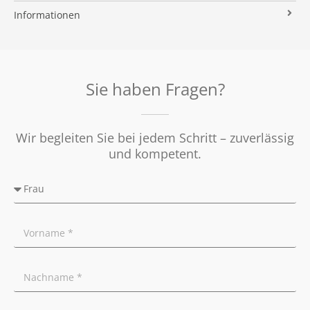
Immobilien ABC
Impressum
Vermarktung
Informationen
Kooperationspartner
Umzugs-Checkliste
Datenschutz
Rundum Sorglos
Verkaufen
Soziales Engagement
Energieausweis
Nachbetreuung
Presse
Widerrufsrecht
Tipps für Privatverkäufer
Sie haben Fragen?
Ratgeber
Wir begleiten Sie bei jedem Schritt – zuverlässig
und kompetent.