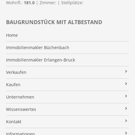
Wohnfl.:
181.0
| Zimmer:
| Stellplätze:
BAUGRUNDSTÜCK MIT ALTBESTAND
Home
Immobilienmakler Büchenbach
Immobilienmakler Erlangen-Bruck
Verkaufen
Verkaufsanfrage
Kaufen
Referenzobjekte
Immobilienangebote
Unternehmen
Makleralleinauftrag
Finanzierung
Über uns
Wissenswertes
Wertermittlung
Suchauftrag
Kundenstimmen
Immobilien News
Kontakt
Verkaufsvorbereitung
Stielke-Facts
Immobilien ABC
Impressum
Vermarktung
Informationen