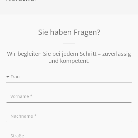
Kooperationspartner
Umzugs-Checkliste
Datenschutz
Rundum Sorglos
Verkaufen
Soziales Engagement
Energieausweis
Nachbetreuung
Presse
Widerrufsrecht
Tipps für Privatverkäufer
Sie haben Fragen?
Ratgeber
Wir begleiten Sie bei jedem Schritt – zuverlässig
und kompetent.