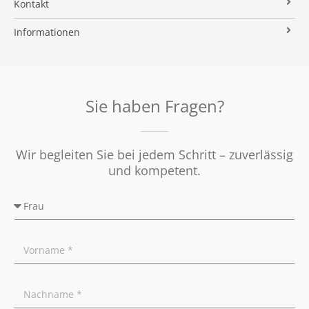
Kontakt
Verkaufsvorbereitung
Stielke-Facts
Immobilien ABC
Impressum
Vermarktung
Informationen
Kooperationspartner
Umzugs-Checkliste
Datenschutz
Rundum Sorglos
Verkaufen
Soziales Engagement
Energieausweis
Nachbetreuung
Presse
Widerrufsrecht
Tipps für Privatverkäufer
Sie haben Fragen?
Ratgeber
Wir begleiten Sie bei jedem Schritt – zuverlässig
und kompetent.