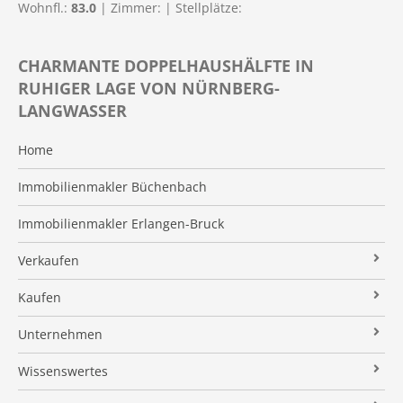
Wohnfl.:
83.0
| Zimmer:
| Stellplätze:
CHARMANTE DOPPELHAUSHÄLFTE IN
RUHIGER LAGE VON NÜRNBERG-
LANGWASSER
Home
Immobilienmakler Büchenbach
Immobilienmakler Erlangen-Bruck
Verkaufen
Verkaufsanfrage
Kaufen
Referenzobjekte
Immobilienangebote
Unternehmen
Makleralleinauftrag
Finanzierung
Über uns
Wissenswertes
Wertermittlung
Suchauftrag
Kundenstimmen
Immobilien News