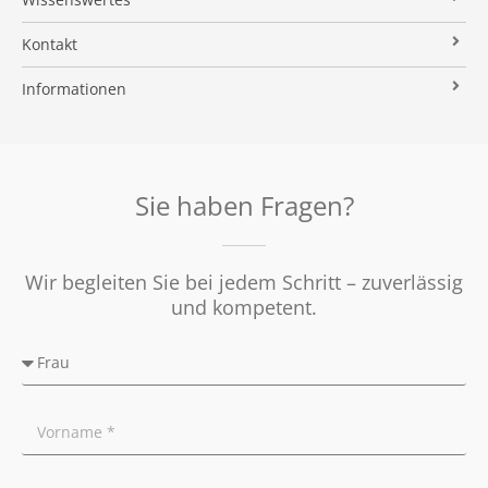
Wertermittlung
Suchauftrag
Kundenstimmen
Immobilien News
Kontakt
Verkaufsvorbereitung
Stielke-Facts
Immobilien ABC
Impressum
Vermarktung
Informationen
Kooperationspartner
Umzugs-Checkliste
Datenschutz
Rundum Sorglos
Verkaufen
Soziales Engagement
Energieausweis
Nachbetreuung
Presse
Widerrufsrecht
Tipps für Privatverkäufer
Sie haben Fragen?
Ratgeber
Wir begleiten Sie bei jedem Schritt – zuverlässig
und kompetent.