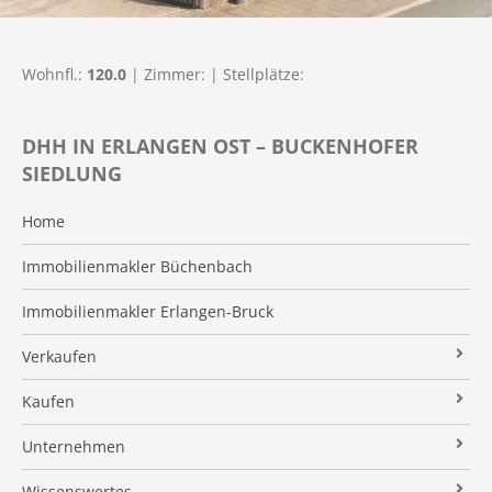
Wohnfl.:
120.0
| Zimmer:
| Stellplätze:
DHH IN ERLANGEN OST – BUCKENHOFER
SIEDLUNG
Home
Immobilienmakler Büchenbach
Immobilienmakler Erlangen-Bruck
Verkaufen
Verkaufsanfrage
Kaufen
Referenzobjekte
Immobilienangebote
Unternehmen
Makleralleinauftrag
Finanzierung
Über uns
Wissenswertes