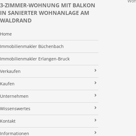
Woh
3-ZIMMER-WOHNUNG MIT BALKON
IN SANIERTER WOHNANLAGE AM
WALDRAND
Home
Immobilienmakler Büchenbach
Immobilienmakler Erlangen-Bruck
Verkaufen
Verkaufsanfrage
Kaufen
Referenzobjekte
Immobilienangebote
Unternehmen
Makleralleinauftrag
Finanzierung
Über uns
Wissenswertes
Wertermittlung
Suchauftrag
Kundenstimmen
Immobilien News
Kontakt
Verkaufsvorbereitung
Stielke-Facts
Immobilien ABC
Impressum
Vermarktung
Informationen