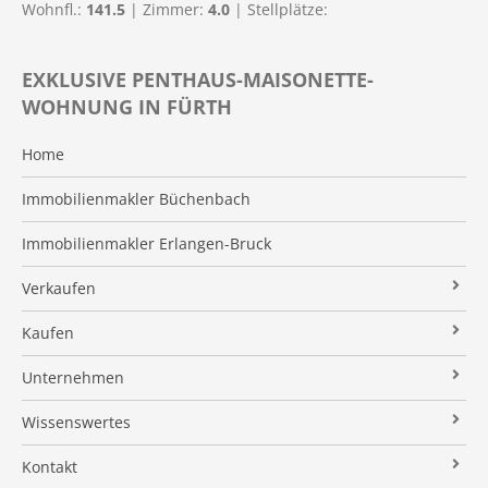
Wohnfl.:
141.5
| Zimmer:
4.0
| Stellplätze:
EXKLUSIVE PENTHAUS-MAISONETTE-
WOHNUNG IN FÜRTH
Home
Immobilienmakler Büchenbach
Immobilienmakler Erlangen-Bruck
Verkaufen
Verkaufsanfrage
Kaufen
Referenzobjekte
Immobilienangebote
Unternehmen
Makleralleinauftrag
Finanzierung
Über uns
Wissenswertes
Wertermittlung
Suchauftrag
Kundenstimmen
Immobilien News
Kontakt
Verkaufsvorbereitung
Stielke-Facts