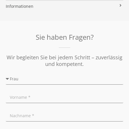
Immobilien ABC
Impressum
Vermarktung
Informationen
Kooperationspartner
Umzugs-Checkliste
Datenschutz
Rundum Sorglos
Verkaufen
Soziales Engagement
Energieausweis
Nachbetreuung
Presse
Widerrufsrecht
Tipps für Privatverkäufer
Sie haben Fragen?
Ratgeber
Wir begleiten Sie bei jedem Schritt – zuverlässig
und kompetent.