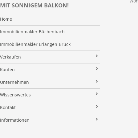
Woh
MIT SONNIGEM BALKON!
Home
Immobilienmakler Büchenbach
Immobilienmakler Erlangen-Bruck
Verkaufen
Verkaufsanfrage
Kaufen
Referenzobjekte
Immobilienangebote
Unternehmen
Makleralleinauftrag
Finanzierung
Über uns
Wissenswertes
Wertermittlung
Suchauftrag
Kundenstimmen
Immobilien News
Kontakt
Verkaufsvorbereitung
Stielke-Facts
Immobilien ABC
Impressum
Vermarktung
Informationen
Kooperationspartner
Umzugs-Checkliste
Datenschutz
Rundum Sorglos
Verkaufen
Soziales Engagement
Energieausweis