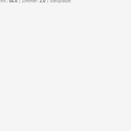
nfl.:
56.0
| Zimmer:
2.0
| Stellplätze: