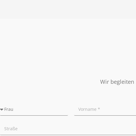
Nachbetreuung
Presse
Widerrufsrecht
Tipps für Privatverkäufer
Ratgeber
Wir begleiten 