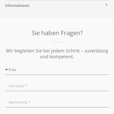
Immobilien ABC
Impressum
Vermarktung
Informationen
Kooperationspartner
Umzugs-Checkliste
Datenschutz
Rundum Sorglos
Verkaufen
Soziales Engagement
Energieausweis
Nachbetreuung
Presse
Widerrufsrecht
Tipps für Privatverkäufer
Sie haben Fragen?
Ratgeber
Wir begleiten Sie bei jedem Schritt – zuverlässig
und kompetent.