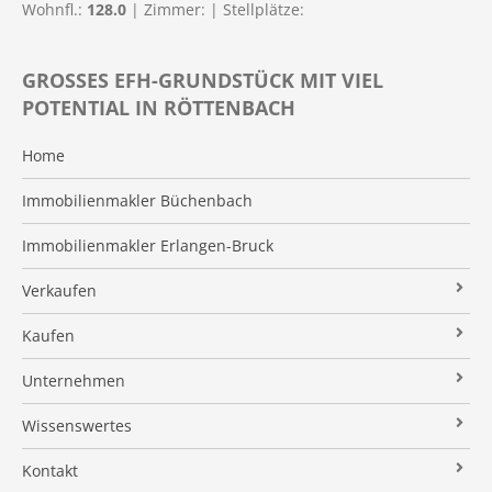
Wohnfl.:
128.0
| Zimmer:
| Stellplätze:
GROSSES EFH-GRUNDSTÜCK MIT VIEL P
OTENTIAL IN RÖTTENBACH
Home
Immobilienmakler Büchenbach
Immobilienmakler Erlangen-Bruck
Verkaufen
Verkaufsanfrage
Kaufen
Referenzobjekte
Immobilienangebote
Unternehmen
Makleralleinauftrag
Finanzierung
Über uns
Wissenswertes
Wertermittlung
Suchauftrag
Kundenstimmen
Immobilien News
Kontakt
Verkaufsvorbereitung
Stielke-Facts