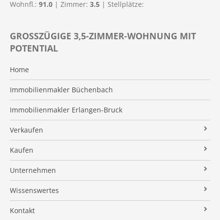
Wohnfl.:
91.0
| Zimmer:
3.5
| Stellplätze:
GROSSZÜGIGE 3,5-ZIMMER-WOHNUNG MIT P
OTENTIAL
Home
Immobilienmakler Büchenbach
Immobilienmakler Erlangen-Bruck
Verkaufen
Verkaufsanfrage
Kaufen
Referenzobjekte
Immobilienangebote
Unternehmen
Makleralleinauftrag
Finanzierung
Über uns
Wissenswertes
Wertermittlung
Suchauftrag
Kundenstimmen
Immobilien News
Kontakt
Verkaufsvorbereitung
Stielke-Facts