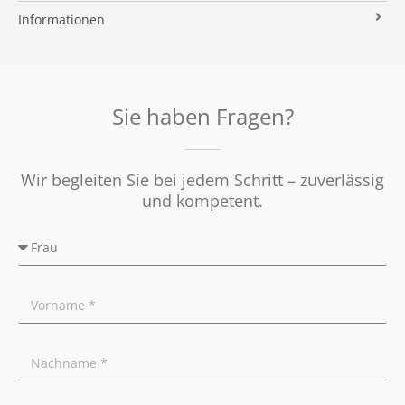
Immobilien ABC
Impressum
Vermarktung
Informationen
Kooperationspartner
Umzugs-Checkliste
Datenschutz
Rundum Sorglos
Verkaufen
Soziales Engagement
Energieausweis
Nachbetreuung
Presse
Widerrufsrecht
Tipps für Privatverkäufer
Sie haben Fragen?
Ratgeber
Wir begleiten Sie bei jedem Schritt – zuverlässig
und kompetent.