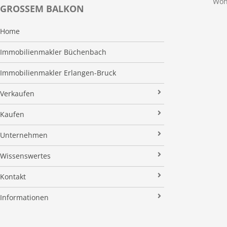
Woh
GROSSEM BALKON
Home
Immobilienmakler Büchenbach
Immobilienmakler Erlangen-Bruck
Verkaufen
Verkaufsanfrage
Kaufen
Referenzobjekte
Immobilienangebote
Unternehmen
Makleralleinauftrag
Finanzierung
Über uns
Wissenswertes
Wertermittlung
Suchauftrag
Kundenstimmen
Immobilien News
Kontakt
Verkaufsvorbereitung
Stielke-Facts
Immobilien ABC
Impressum
Vermarktung
Informationen
Kooperationspartner
Umzugs-Checkliste
Datenschutz
Rundum Sorglos
Verkaufen
Soziales Engagement
Energieausweis