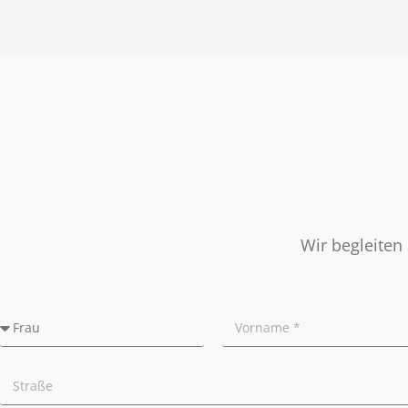
Nachbetreuung
Presse
Widerrufsrecht
Tipps für Privatverkäufer
Ratgeber
Wir begleiten 