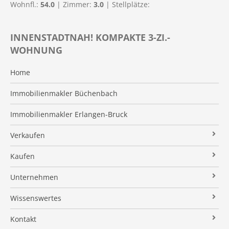
Wohnfl.:
54.0
| Zimmer:
3.0
| Stellplätze:
INNENSTADTNAH! KOMPAKTE 3-ZI.-
WOHNUNG
Home
Immobilienmakler Büchenbach
Immobilienmakler Erlangen-Bruck
Verkaufen
Verkaufsanfrage
Kaufen
Referenzobjekte
Immobilienangebote
Unternehmen
Makleralleinauftrag
Finanzierung
Über uns
Wissenswertes
Wertermittlung
Suchauftrag
Kundenstimmen
Immobilien News
Kontakt
Verkaufsvorbereitung
Stielke-Facts