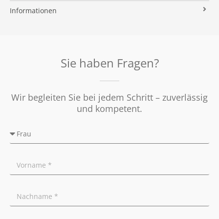
Immobilien ABC
Impressum
Vermarktung
Informationen
Kooperationspartner
Umzugs-Checkliste
Datenschutz
Rundum Sorglos
Verkaufen
Soziales Engagement
Energieausweis
Nachbetreuung
Presse
Widerrufsrecht
Tipps für Privatverkäufer
Sie haben Fragen?
Ratgeber
Wir begleiten Sie bei jedem Schritt – zuverlässig
und kompetent.