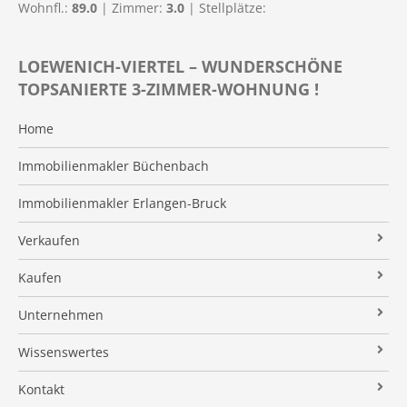
Wohnfl.:
89.0
| Zimmer:
3.0
| Stellplätze:
LOEWENICH-VIERTEL – WUNDERSCHÖNE
TOPSANIERTE 3-ZIMMER-WOHNUNG !
Home
Immobilienmakler Büchenbach
Immobilienmakler Erlangen-Bruck
Verkaufen
Verkaufsanfrage
Kaufen
Referenzobjekte
Immobilienangebote
Unternehmen
Makleralleinauftrag
Finanzierung
Über uns
Wissenswertes
Wertermittlung
Suchauftrag
Kundenstimmen
Immobilien News
Kontakt
Verkaufsvorbereitung
Stielke-Facts