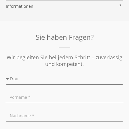
Immobilien ABC
Impressum
Vermarktung
Informationen
Kooperationspartner
Umzugs-Checkliste
Datenschutz
Rundum Sorglos
Verkaufen
Soziales Engagement
Energieausweis
Nachbetreuung
Presse
Widerrufsrecht
Tipps für Privatverkäufer
Sie haben Fragen?
Ratgeber
Wir begleiten Sie bei jedem Schritt – zuverlässig
und kompetent.