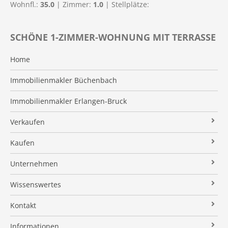
Wohnfl.:
35.0
| Zimmer:
1.0
| Stellplätze:
SCHÖNE 1-ZIMMER-WOHNUNG MIT TERRASSE
Home
Immobilienmakler Büchenbach
Immobilienmakler Erlangen-Bruck
Verkaufen
Verkaufsanfrage
Kaufen
Referenzobjekte
Immobilienangebote
Unternehmen
Makleralleinauftrag
Finanzierung
Über uns
Wissenswertes
Wertermittlung
Suchauftrag
Kundenstimmen
Immobilien News
Kontakt
Verkaufsvorbereitung
Stielke-Facts
Immobilien ABC
Impressum
Vermarktung
Informationen