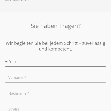
Kooperationspartner
Umzugs-Checkliste
Datenschutz
Rundum Sorglos
Verkaufen
Soziales Engagement
Energieausweis
Nachbetreuung
Presse
Widerrufsrecht
Tipps für Privatverkäufer
Sie haben Fragen?
Ratgeber
Wir begleiten Sie bei jedem Schritt – zuverlässig
und kompetent.