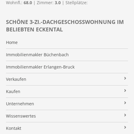
Wohnfl.:
68.0
| Zimmer:
3.0
| Stellplätze:
SCHÖNE 3-ZI.-DACHGESCHOSSWOHNUNG IM
BELIEBTEN ECKENTAL
Home
Immobilienmakler Büchenbach
Immobilienmakler Erlangen-Bruck
Verkaufen
Verkaufsanfrage
Kaufen
Referenzobjekte
Immobilienangebote
Unternehmen
Makleralleinauftrag
Finanzierung
Über uns
Wissenswertes
Wertermittlung
Suchauftrag
Kundenstimmen
Immobilien News
Kontakt
Verkaufsvorbereitung
Stielke-Facts