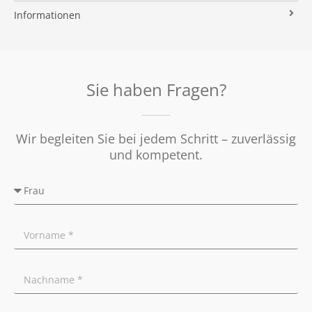
Immobilien ABC
Impressum
Vermarktung
Informationen
Kooperationspartner
Umzugs-Checkliste
Datenschutz
Rundum Sorglos
Verkaufen
Soziales Engagement
Energieausweis
Nachbetreuung
Presse
Widerrufsrecht
Tipps für Privatverkäufer
Sie haben Fragen?
Ratgeber
Wir begleiten Sie bei jedem Schritt – zuverlässig
und kompetent.