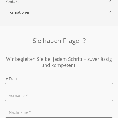
Kontakt
Verkaufsvorbereitung
Stielke-Facts
Immobilien ABC
Impressum
Vermarktung
Informationen
Kooperationspartner
Umzugs-Checkliste
Datenschutz
Rundum Sorglos
Verkaufen
Soziales Engagement
Energieausweis
Nachbetreuung
Presse
Widerrufsrecht
Tipps für Privatverkäufer
Sie haben Fragen?
Ratgeber
Wir begleiten Sie bei jedem Schritt – zuverlässig
und kompetent.