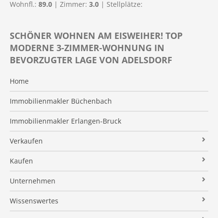
Wohnfl.:
89.0
| Zimmer:
3.0
| Stellplätze:
SCHÖNER WOHNEN AM EISWEIHER! TOP
MODERNE 3-ZIMMER-WOHNUNG IN
BEVORZUGTER LAGE VON ADELSDORF
Home
Immobilienmakler Büchenbach
Immobilienmakler Erlangen-Bruck
Verkaufen
Verkaufsanfrage
Kaufen
Referenzobjekte
Immobilienangebote
Unternehmen
Makleralleinauftrag
Finanzierung
Über uns
Wissenswertes
Wertermittlung
Suchauftrag
Kundenstimmen
Immobilien News