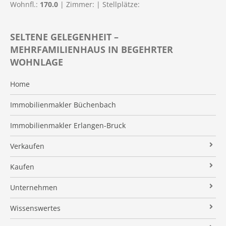
Wohnfl.:
170.0
| Zimmer:
| Stellplätze:
SELTENE GELEGENHEIT –
MEHRFAMILIENHAUS IN BEGEHRTER
WOHNLAGE
Home
Immobilienmakler Büchenbach
Immobilienmakler Erlangen-Bruck
Verkaufen
Verkaufsanfrage
Kaufen
Referenzobjekte
Immobilienangebote
Unternehmen
Makleralleinauftrag
Finanzierung
Über uns
Wissenswertes
Wertermittlung
Suchauftrag
Kundenstimmen
Immobilien News