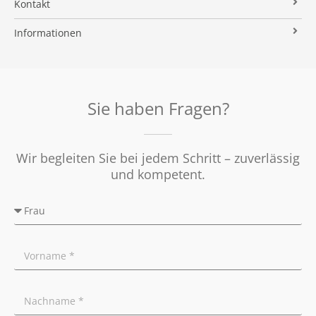
Kontakt
Verkaufsvorbereitung
Stielke-Facts
Immobilien ABC
Impressum
Vermarktung
Informationen
Kooperationspartner
Umzugs-Checkliste
Datenschutz
Rundum Sorglos
Verkaufen
Soziales Engagement
Energieausweis
Nachbetreuung
Presse
Widerrufsrecht
Tipps für Privatverkäufer
Sie haben Fragen?
Ratgeber
Wir begleiten Sie bei jedem Schritt – zuverlässig
und kompetent.