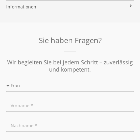
Immobilien ABC
Impressum
Vermarktung
Informationen
Kooperationspartner
Umzugs-Checkliste
Datenschutz
Rundum Sorglos
Verkaufen
Soziales Engagement
Energieausweis
Nachbetreuung
Presse
Widerrufsrecht
Tipps für Privatverkäufer
Sie haben Fragen?
Ratgeber
Wir begleiten Sie bei jedem Schritt – zuverlässig
und kompetent.