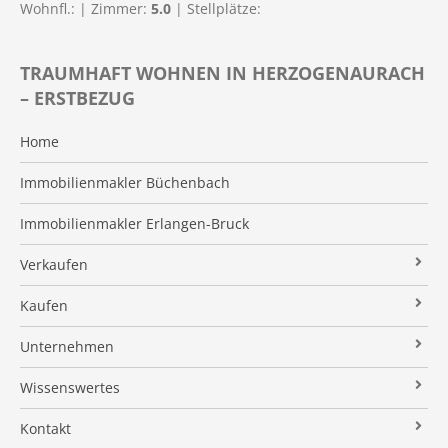
Wohnfl.:
| Zimmer:
5.0
| Stellplätze:
TRAUMHAFT WOHNEN IN HERZOGENAURACH
– ERSTBEZUG
Home
Immobilienmakler Büchenbach
Immobilienmakler Erlangen-Bruck
Verkaufen
Verkaufsanfrage
Kaufen
Referenzobjekte
Immobilienangebote
Unternehmen
Makleralleinauftrag
Finanzierung
Über uns
Wissenswertes
Wertermittlung
Suchauftrag
Kundenstimmen
Immobilien News
Kontakt
Verkaufsvorbereitung
Stielke-Facts