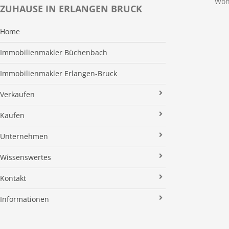
Woh
ZUHAUSE IN ERLANGEN BRUCK
Home
Immobilienmakler Büchenbach
Immobilienmakler Erlangen-Bruck
Verkaufen
Verkaufsanfrage
Kaufen
Referenzobjekte
Immobilienangebote
Unternehmen
Makleralleinauftrag
Finanzierung
Über uns
Wissenswertes
Wertermittlung
Suchauftrag
Kundenstimmen
Immobilien News
Kontakt
Verkaufsvorbereitung
Stielke-Facts
Immobilien ABC
Impressum
Vermarktung
Informationen
Kooperationspartner
Umzugs-Checkliste
Datenschutz
Rundum Sorglos
Verkaufen
Soziales Engagement
Energieausweis