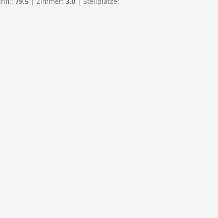
nfl.:
79.5
| Zimmer:
3.0
| Stellplätze: