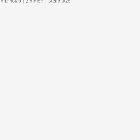
nfl.:
166.0
| Zimmer:
| Stellplätze: