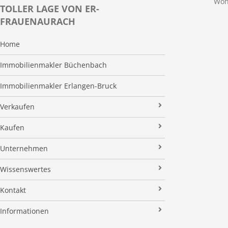
Woh
TOLLER LAGE VON ER-
FRAUENAURACH
Home
Immobilienmakler Büchenbach
Immobilienmakler Erlangen-Bruck
Verkaufen
Verkaufsanfrage
Kaufen
Referenzobjekte
Immobilienangebote
Unternehmen
Makleralleinauftrag
Finanzierung
Über uns
Wissenswertes
Wertermittlung
Suchauftrag
Kundenstimmen
Immobilien News
Kontakt
Verkaufsvorbereitung
Stielke-Facts
Immobilien ABC
Impressum
Vermarktung
Informationen
Kooperationspartner
Umzugs-Checkliste
Datenschutz
Rundum Sorglos
Verkaufen