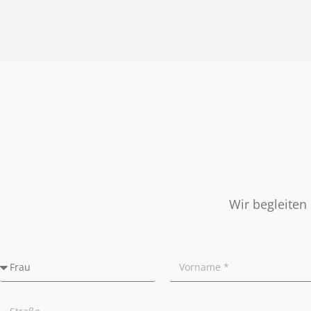
Soziales Engagement
Energieausweis
Nachbetreuung
Presse
Widerrufsrecht
Tipps für Privatverkäufer
Ratgeber
Wir begleiten 